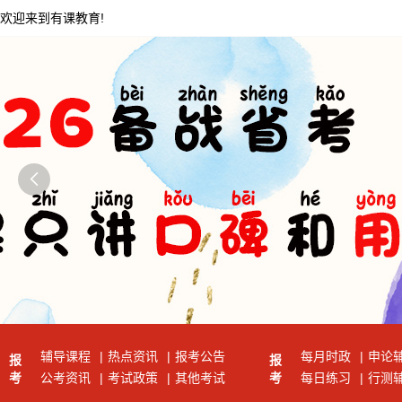
欢迎来到有课教育!

辅导课程
|
热点资讯
|
报考公告
每月时政
|
申论
报
报
考
公考资讯
|
考试政策
|
其他考试
考
每日练习
|
行测