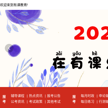
欢迎来到有课教育!

辅导课程
|
热点资讯
|
报考公告
每月时政
|
申论
报
报
考
公考资讯
|
考试政策
|
其他考试
考
每日练习
|
行测